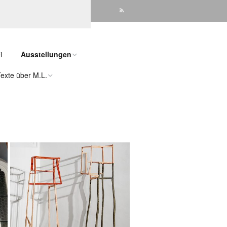
i
Ausstellungen
Texte über M.L.
Landkreisgalerie Passau
Schloss Neuburg
der Kunst – Stefan
Galerie im Gwölb
Luftmuseum Amberg
2024
mer – PNP 2023
Museum Moderner Kunst
Passau 2022
Spektrum Kirche Passau
er
2022