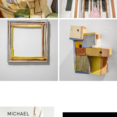
Bavaria
Robert Stäh
Freibühne, Hofkirchen
Angelika St