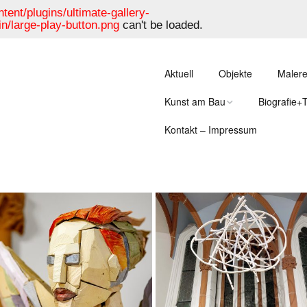
tent/plugins/ultimate-gallery-
n/large-play-button.png
can't be loaded.
Aktuell
Objekte
Malere
Kunst am Bau
Biografie+
Kontakt – Impressum
Turm im Schlosspark
Im Inneren 
Schärding
Rammer
Landratsamt Passau
Biografie
Flussperlenmuschel
Stefan Ram
Konradinum Passau
Dr. Ortmaier
Kirche Kollerschlag
Otto Saxing