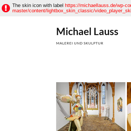
The skin icon with label
https://michaellauss.de/wp-con
master/content/lightbox_skin_classic/video_player_ski
Michael Lauss
MALEREI UND SKULPTUR