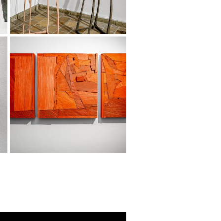
r
Landkreisgalerie Schloss
Neuburg 2020
eer
Museum Deggendorf
2019
Kunstverein Passau
2019
Schloss Obernzell 2017
Kunstsammlung im
Kulturquartier Linz 2016
Galerie MAERZ 2015